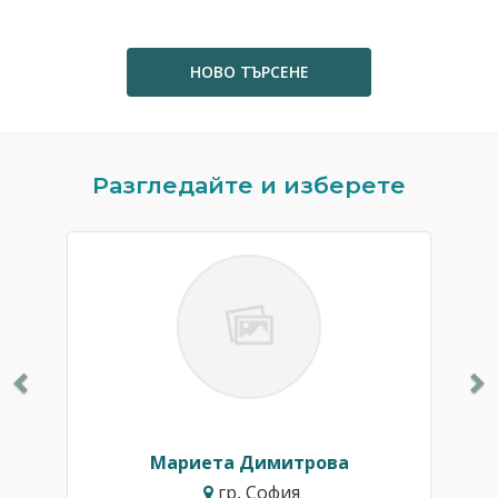
НОВО ТЪРСЕНЕ
Previous
N
Разгледайте и изберете
Мариета Димитрова
гр. София