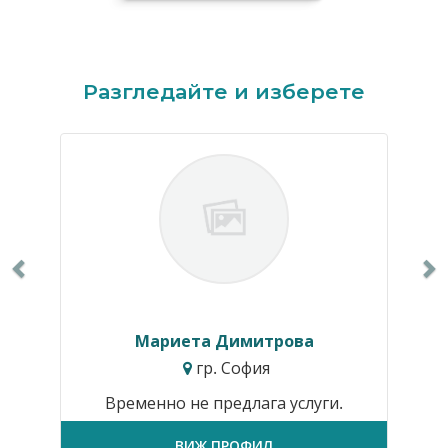
Previous
N
Разгледайте и изберете
Мариета Димитрова
гр. София
Временно не предлага услуги.
ВИЖ ПРОФИЛ