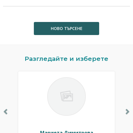
НОВО ТЪРСЕНЕ
Previous
N
Разгледайте и изберете
Мариета Димитрова