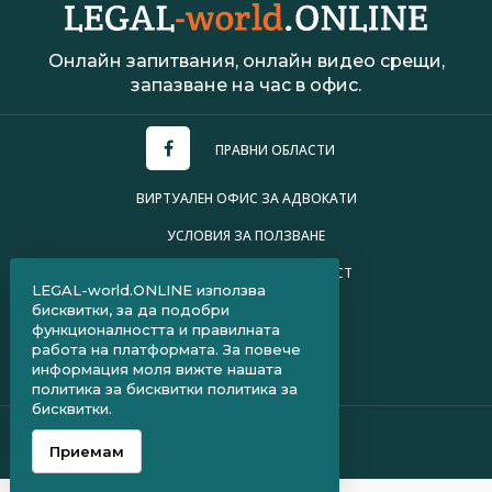
Онлайн запитвания, онлайн видео срещи,
запазване на час в офис.
ПРАВНИ ОБЛАСТИ
ВИРТУАЛЕН ОФИС ЗА АДВОКАТИ
УСЛОВИЯ ЗА ПОЛЗВАНЕ
ПОЛИТИКА ЗА ПОВЕРИТЕЛНОСТ
LEGAL-world.ONLINE използва
бисквитки, за да подобри
ЧЗВ ЗА КЛИЕНТИ
функционалността и правилната
ЧЗВ ЗА АДВОКАТИ
работа на платформата. За повече
информация моля вижте нашата
КОНТАКТИ
-->
политика за бисквитки
политика за
бисквитки.
© Legal-world.Online.
Приемам