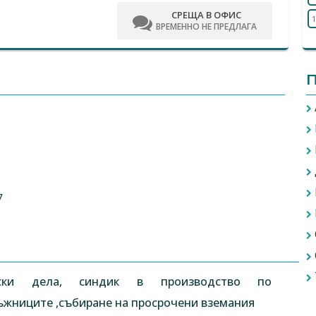
СРЕЩА В ОФИС
1
ВРЕМЕННО НЕ ПРЕДЛАГА
П
7
ски дела, синдик в производство по
ъжниците ,събиране на просрочени вземания