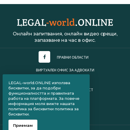
Онлайн запитвания, онлайн видео срещи,
запазване на час в офис.
ПРАВНИ ОБЛАСТИ
ВИРТУАЛЕН ОФИС ЗА АДВОКАТИ
УСЛОВИЯ ЗА ПОЛЗВАНЕ
LEGAL-world.ONLINE използва
бисквитки, за да подобри
ПОЛИТИКА ЗА ПОВЕРИТЕЛНОСТ
функционалността и правилната
работа на платформата. За повече
ЧЗВ ЗА КЛИЕНТИ
информация моля вижте нашата
политика за бисквитки
политика за
ЧЗВ ЗА АДВОКАТИ
бисквитки.
КОНТАКТИ
-->
Приемам