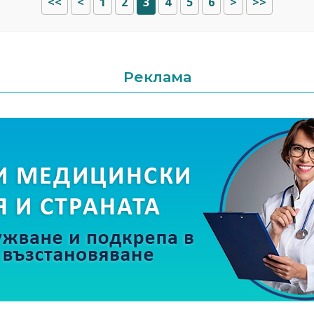
<<
<
1
2
3
4
5
6
>
>>
Реклама