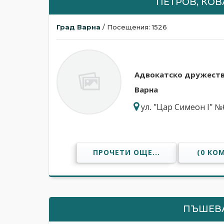
ПЕТРОВ, КО
Град Варна
/ Посещения: 1526
Адвокатскo дружеств
Варна
ул. "Цар Симеон І" №6,
ПРОЧЕТИ ОЩЕ...
(0 КО
ПЪШЕВА