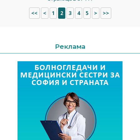
<<
<
1
2
3
4
5
>
>>
Реклама