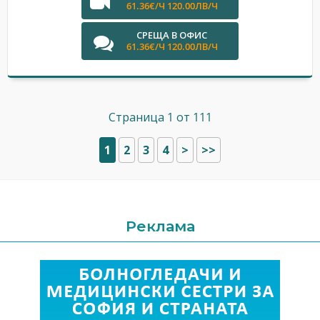
61.36€/Ч 120.00ЛВ/Ч
СРЕЩА В ОФИС
61.36€/Ч 120.00ЛВ/Ч
Страница 1 от 111
1
2
3
4
>
>>
Реклама